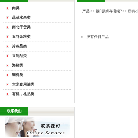
肉类
产品
>>
钄彍姘存灉绫?
>> 所有
蔬菜水果类
南北干货类
五谷杂粮类
没有任何产品
冷冻品类
豆制品类
海鲜类
调料类
大米食用油类
有机，礼品类
联系我们